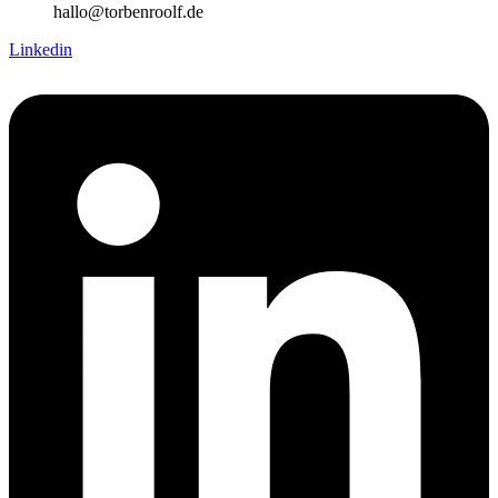
hallo@torbenroolf.de
Linkedin